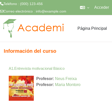
Teléfono : (000) 123-456
Acceder
Correo electrónico :
info@example.com
Salta al contenido principal
Página Principal
Información del curso
A1.Entrevista motivacional Básico
Profesor:
Neus Freixa
Profesor:
Maria Montoro