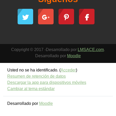
Copyright © 2017 -Desarrollado por
LMSACE.com
.
Desarrollado por
Moodle
Usted no se ha identificado. (
Acceder
)
Resumen de retención de datos
Descargar la app para dispositivos móviles
Cambiar al tema estándar
Desarrollado por
Moodle