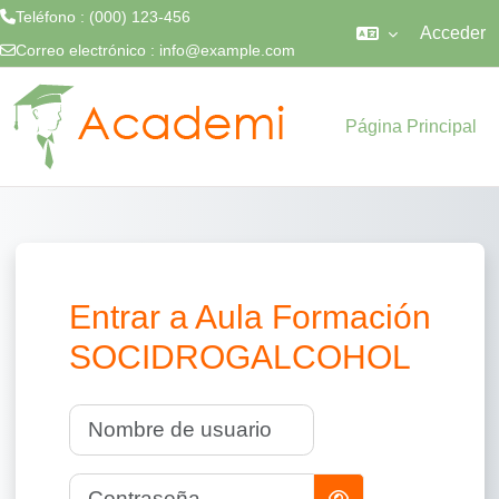
Teléfono : (000) 123-456
Acceder
Correo electrónico :
info@example.com
Salta al contenido principal
Página Principal
Entrar a Aula Formación
SOCIDROGALCOHOL
Nombre de usuario
Contraseña