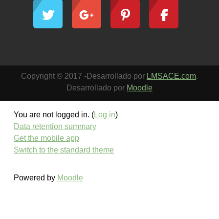
Copyright © 2017 -Desarrollado por
LMSACE.com
.
Desarrollado por
Moodle
You are not logged in. (
Log in
)
Data retention summary
Get the mobile app
Switch to the standard theme
Powered by
Moodle