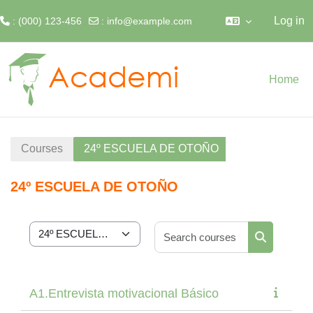
Log in
: (000) 123-456
:
info@example.com
Skip to main content
Home
Courses
24º ESCUELA DE OTOÑO
24º ESCUELA DE OTOÑO
Search cour
Course categories
Search cou
A1.Entrevista motivacional Básico